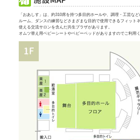
2026/07/07
市民活動サポートセンタ
「おあしす」は、約310席を持つ多目的ホールや、調理・工芸な
『おあしすの窓に絵を描い
ルーム、ダンスの練習などさまざまな目的で使用できるフィット
使える交流サロンを含んだ共生プラザがあります。
オムツ替え用ベビーシートやベビーベッドがありますのでご利用
2026/07/02
第14回おあしす祭り ＆
ウン 参加者大募集！！
2026/07/01
7月26日（日）あつまれ
どものあそび場」を開催し
2026/07/01
令和8年7月おあしすイ
2026/06/29
市民活動サポートセンタ
休みどう過ごす？わくわく
ます！