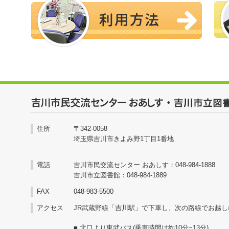
2026/05/19
令和8年6月27日(土)
開催します。
2026/05/19
6月6日(土) おあし
を開催します！！
2026/05/19
令和8年6月10日（水）
します
住所
〒342-0058
埼玉県吉川市きよみ野1丁目1番地
2026/05/14
令和8年5月調整会のお知
電話
吉川市民交流センター おあしす：048-984-1888
吉川市立図書館：048-984-1889
2026/04/30
令和8年5月おあしすイ
FAX
048-983-5500
アクセス
JR武蔵野線「吉川駅」で下車し、次の路線でお越し
2026/04/29
令和8年5月30日(土)
■ 北口より東武バス(乗車時間は約10分~13分)