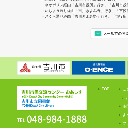
ブ「空気と遊ぶ」を開催し
・ネオポリス経由「吉川市役所」行き、「吉川市役
・いちょう通り経由「吉川きよみ野」行き、「市役
2026/04/21
・さくら通り経由「吉川きよみ野」行き、「市役所
環境ポスター展作品募集
2026/04/20
【出店者募集】6月6日(
ト＆バザー
2026/04/10
市民活動サポートセンタ
２３日(土)『プロから学
開催します。
TOP
こ
2026/04/09
令和8年4月調整会のお知
市
2026/04/04
令和8年4月25日（土）～
よ
んでみよう」～農業普及講
プ