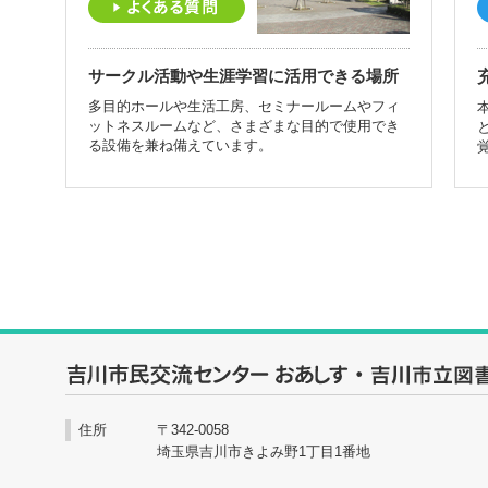
2026/06/28
視聴覚ライブラリー【多
2026/06/29
8月4日(火) 広げよう
について】
開催のお知らせ
サークル活動や生涯学習に活用できる場所
2026/06/25
夏休み課題・すいせん図
多目的ホールや生活工房、セミナールームやフィ
ットネスルームなど、さまざまな目的で使用でき
2026/06/24
市民活動サポートセンタ
る設備を兼ね備えています。
2026/06/18
【市立】特別整理期間中
月20日(月・祝)ふれあい
て
催します！
2026/06/02
台風接近に伴う図書館サ
2026/06/22
市民活動サポートセンタ
25日(土)『Instagram
2026/05/21
視聴覚ライブラリー【多
について】
2026/06/20
おあしす便り32号を発
2026/04/28
【電子図書館】文藝よし
2026/06/09
住所
〒342-0058
令和8年6月調整会のお知
埼玉県吉川市きよみ野1丁目1番地
特別号 ５月１日閲覧開始