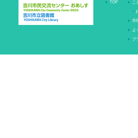
TOP
こ
2026/03/13
新しい雑誌が入りました
2026/05/19
令和8年6月27日(土)
開催します。
市
2026/03/08
令和６年度図書館要覧の
よ
2026/05/19
6月6日(土) おあし
プ
2026/03/08
【全館】請求記号の説明
を開催します！！
2026/03/08
【市立】カフェテーブル
2026/05/19
令和8年6月10日（水）
2026/03/08
します
【電子図書館】2月ラン
2026/05/14
2026/02/27
令和8年5月調整会のお知
新しい雑誌が入りました
2026/04/30
2026/02/26
令和8年5月おあしすイ
吉川市電子図書館 不具
2026/04/29
2026/02/25
令和8年5月30日(土)
吉川市電子図書館、不具