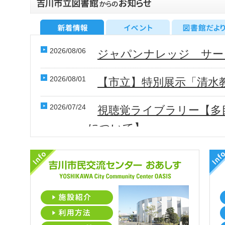
2026/07/07
市民活動サポートセンタ
『おあしすの窓に絵を描い
2026/08/06
ジャパンナレッジ サー
2026/07/02
第14回おあしす祭り ＆
ウン 参加者大募集！！
2026/08/01
【市立】特別展示「清水
2026/07/01
7月26日（日）あつまれ
2026/07/24
視聴覚ライブラリー【多
どものあそび場」を開催し
について】
2026/07/01
令和8年7月おあしすイ
2026/07/09
【電子図書館】特集5点
2026/06/29
市民活動サポートセンタ
2026/06/29
吉川市電子図書館に郷土情
休みどう過ごす？わくわく
追加されました！
ます！