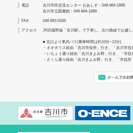
2026/06/07
令和8年7月～9月までの
電話
吉川市民交流センター おあしす：048-984-1888
2026/04/26
超貴重！ 一億人の昭和史
吉川市立図書館：048-984-1889
コントロール）のスケジ
FAX
048-983-5500
2026/04/24
視聴覚ライブラリー【多
2026/06/07
令和8年7月～9月までの
アクセス
JR武蔵野線「吉川駅」で下車し、次の路線でお越し
について】
ヨーガ）のスケジュール
■ 北口より東武バス(乗車時間は約10分~13分)
・ネオポリス経由「吉川市役所」行き、「吉川市役
2026/04/21
新しい雑誌が入りました
・いちょう通り経由「吉川きよみ野」行き、「市役
2026/06/02
環境ポスター展開催しま
・さくら通り経由「吉川きよみ野」行き、「市役所
2026/04/03
【電子図書館】3月ラン
2026/05/31
市民活動サポートセンタ
２８日（日）『PRできる
2026/03/30
【告知】市立『プロに学
う！』を開催します。
方！Part２』
2026/05/30
令和8年6月おあしすイ
2026/03/20
視聴覚ライブラリー【多
について】
2026/05/27
6月6日（土）大判かる