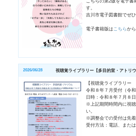
こちらの第2版を電子書
す。
吉川市電子図書館でぜひ
電子書籍版は
こちら
から
2026/06/28
視聴覚ライブラリー【多目的室・アトリ
【視聴覚ライブラリー 
令和８年７月受付（令和
日時：令和８年７月８日
※上記期間時間内に視聴
い。
※調整会での受付は先着
受付方法：電話、または