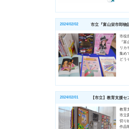
2024/02/02
市立『富山栄市郎物
市役
『富
リカ
集め
どう
2024/02/01
【市立】教育支援セ
教育
市立
切り
作品