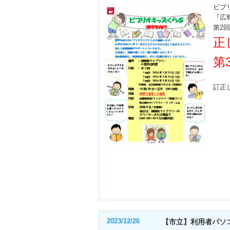
ビブ
『広
第2
正
第
訂正
2023/12/26
【市立】利用者パソ