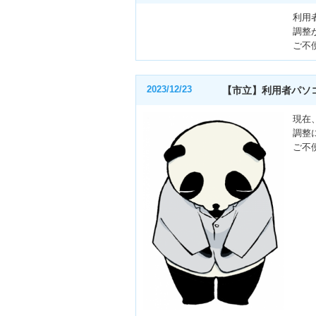
利用
調整
ご不
2023/12/23
【市立】利用者パソ
現在
調整
ご不