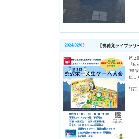
2024/02/03
【視聴覚ライブラリ
第２
『広
開始
正し
訂正