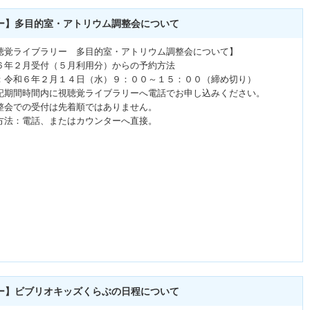
ー】多目的室・アトリウム調整会について
聴覚ライブラリー 多目的室・アトリウム調整会について】
６年２月受付（５月利用分）からの予約方法
：令和６年２月１４日（水）９：００～１５：００（締め切り）
記期間時間内に視聴覚ライブラリーへ電話でお申し込みください。
整会での受付は先着順ではありません。
方法：電話、またはカウンターへ直接。
ー】ビブリオキッズくらぶの日程について